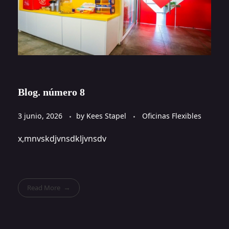
Blog. número 8
3 junio, 2026
by
Kees Stapel
Oficinas Flexibles
x,mnvskdjvnsdkljvnsdv
Read More