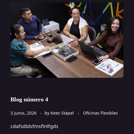
Blog número 4
3 junio, 2026
by
Kees Stapel
Oficinas Flexibles
cdafsdldsfmsflnlfgds