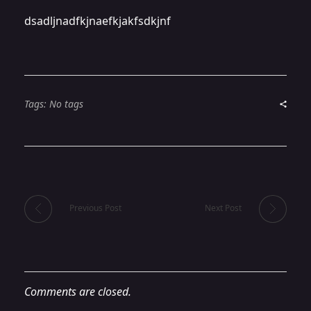
dsadljnadfkjnaefkjakfsdkjnf
Tags: No tags
Previous Post
Next Post
Comments are closed.